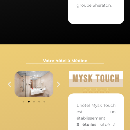
groupe Sheraton.
Votre hôtel à Médine
Mysk Touch
L’hôtel Mysk Touch
est un
établissement
3 étoiles
situé à