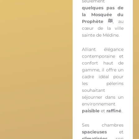
seulement
quelques pas de
la Mosquée du
Prophète ﷺ
, au
cœur de la ville
sainte de Médine.
Alliant élégance
contemporaine et
confort haut de
gamme, il offre un
cadre idéal pour
les pèlerins
souhaitant
séjourner dans un
environnement
paisible
et
raffiné
.
Ses chambres
spacieuses
et
climatisées
, son