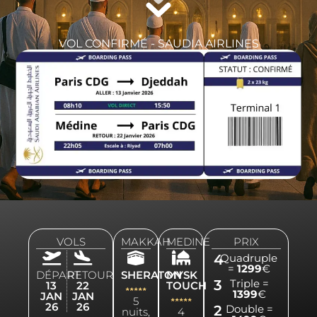
VOL CONFIRMÉ - SAUDIA AIRLINES
VOLS
MAKKAH
MEDINE
PRIX
4
Quadruple
=
1299
€
DÉPART
RETOUR
SHERATON
MYSK
3
Triple =
13
22
TOUCH
1399
€
JAN
JAN
5
26
26
2
Double =
nuits,
4