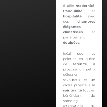
Il allie
modernité
,
tranquillité
et
hospitalité
, avec
des
chambres
élégantes,
climatisées
et
parfaitement
équipées
.
Idéal pour les
pèlerins en quête
de
sérénité
, il
propose un petit-
déjeuner
savoureux et un
cadre propice à la
spiritualité
tout en
bénéficiant du
standing
international du