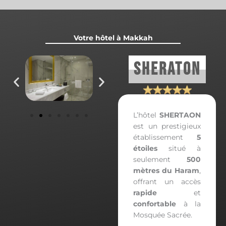
Votre hôtel à Makkah
SHERATON
L’hôtel
SHERTAON
est un prestigieux
établissement
5
étoiles
situé à
seulement
500
mètres du Haram
,
offrant un accès
rapide
et
confortable
à la
Mosquée Sacrée.