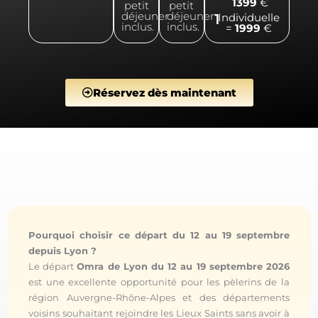
1399
€
petit
petit
déjeuner
déjeuner
1
Individuelle
inclus.
inclus.
=
1999
€
Réservez dès maintenant
Pourquoi choisir ce départ du 12 au 19 septembre
depuis Lyon ?
Le départ
Omra de Lyon du 12 au 19 septembre 2026
est une excellente opportunité pour les pèlerins de la
région Auvergne-Rhône-Alpes et des départements
voisins souhaitant rejoindre les Lieux Saints sans avoir à