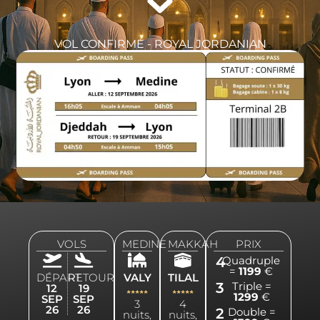
VOL CONFIRMÉ - ROYAL JORDANIAN
VOLS
MEDINE
MAKKAH
PRIX
4
Quadruple
=
1199
€
DÉPART
RETOUR
VALY
TILAL
3
Triple =
12
19
1299
€
SEP
SEP
3
4
26
26
2
Double =
nuits,
nuits,