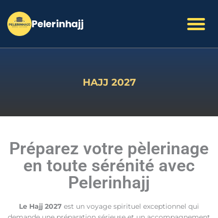
Aller
au
contenu
HAJJ 2027
Préparez votre pèlerinage
en toute sérénité avec
Pelerinhajj
Le Hajj 2027
est un voyage spirituel exceptionnel qui
demande une préparation sérieuse et un accompagnement