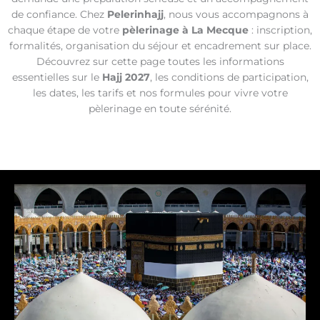
de confiance. Chez
Pelerinhajj
, nous vous accompagnons à
chaque étape de votre
pèlerinage à La Mecque
: inscription,
formalités, organisation du séjour et encadrement sur place.
Découvrez sur cette page toutes les informations
essentielles sur le
Hajj 2027
, les conditions de participation,
les dates, les tarifs et nos formules pour vivre votre
pèlerinage en toute sérénité.