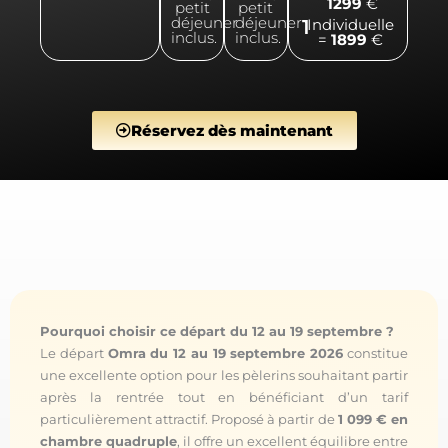
1299
€
petit
petit
déjeuner
déjeuner
1
Individuelle
inclus.
inclus.
=
1899
€
Réservez dès maintenant
Pourquoi choisir ce départ du 12 au 19 septembre ?
Le départ
Omra du 12 au 19 septembre 2026
constitue
une excellente option pour les pèlerins souhaitant partir
après la rentrée tout en bénéficiant d’un tarif
particulièrement attractif. Proposé à partir de
1 099 € en
chambre quadruple
, il offre un excellent équilibre entre