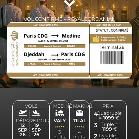
VOL CONFIRMÉ - ROYAL JORDANIAN
VOLS
MEDINE
MAKKAH
PRIX
4
Quadruple
=
1099
€
DÉPART
RETOUR
VALY
TILAL
3
Triple =
12
19
1199
€
SEP
SEP
3
4
26
26
2
Double =
nuits,
nuits,