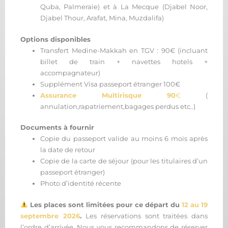
Quba, Palmeraie) et à La Mecque (Djabel Noor,
Djabel Thour, Arafat, Mina, Muzdalifa)
Options disponibles
Transfert Medine-Makkah en TGV : 90€ (incluant
billet de train + navettes hotels +
accompagnateur)
Supplément Visa passeport étranger 100€
Assurance Multirisque
90
€
(
annulation,rapatriement,bagages perdus etc..)
Documents à fournir
Copie du passeport valide au moins 6 mois après
la date de retour
Copie de la carte de séjour (pour les titulaires d’un
passeport étranger)
Photo d’identité récente
Les places sont limitées pour ce départ du
12 au 19
septembre 2026
.
Les réservations sont traitées dans
l’ordre d’arrivée. Nous vous recommandons de réserver