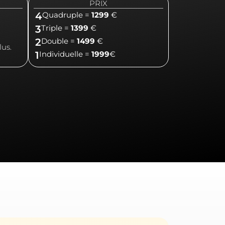
PRIX
4
Quadruple =
1299
€
3
Triple =
1399
€
2
Double =
1499
€
lus.
1
Individuelle =
1999
€