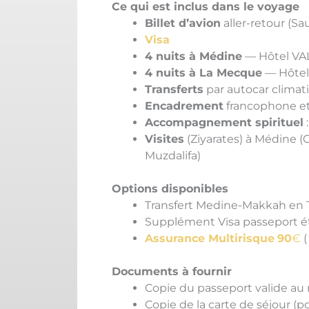
Ce qui est inclus dans le voyage
Billet d’avion
aller-retour (Sau
Visa
4 nuits à Médine
— Hôtel VAL
4 nuits à La Mecque
— Hôtel 
Transferts
par autocar climati
Encadrement
francophone et
Accompagnement spirituel
Visites
(Ziyarates) à Médine (
Muzdalifa)
Options disponibles
Transfert Medine-Makkah en TG
Supplément Visa passeport é
Assurance Multirisque
90
€
(
Documents à fournir
Copie du passeport valide au 
Copie de la carte de séjour (po