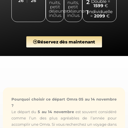
26
26
2
Double =
nuits,
nuits,
1599
€
petit
petit
déjeuner
déjeuner
1
Individuelle
inclus.
inclus.
=
2099
€
Réservez dès maintenant
Pourquoi choisir ce départ Omra 05 au 14 novembre
?
Le départ du
5 au 14 novembre
est souvent considéré
comme l’un des plus agréables de l’année pour
accomplir une Omra. Si vous recherchez un voyage dans