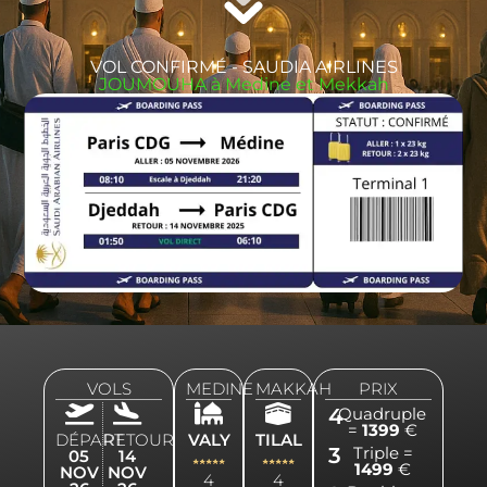
VOL CONFIRMÉ - SAUDIA AIRLINES
JOUMOUHA à Medine et Mekkah
VOLS
MEDINE
MAKKAH
PRIX
4
Quadruple
=
1399
€
DÉPART
RETOUR
VALY
TILAL
3
Triple =
05
14
1499
€
NOV
NOV
4
4