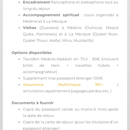
Encadrement
francophone et arabophone tout au
long du séjour
Accompagnement spirituel
: cours organisés à
Médine et à La Mecque
Visites
(Ziyarates) à Médine (Ouhoud, Masjid
Quba, Palmeraie) et à La Mecque (Djabel Noor,
Djabel Thour, Arafat, Mina, Muzdalifa)
Options disponibles
Transfert Medine-Makkah en TGV : 90€ (incluant
billet de train + navettes hotels +
accompagnateur)
Supplément Visa passeport étranger 100€
Assurance Multirisque
90
€
(
annulation,rapatriement,bagages perdus etc..)
Documents à fournir
Copie du passeport valide au moins 6 mois après
la date de retour
Copie de la carte de séjour (pour les titulaires d’un
passeport étranger)