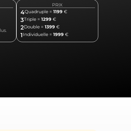
PRIX
4
Quadruple =
1199
€
3
Triple =
1299
€
2
Double =
1399
€
lus.
1
Individuelle =
1999
€