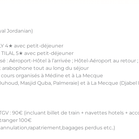
yal Jordanian)
Y 4★ avec petit-déjeuner
TILAL 5★ avec petit-déjeuner
sé : Aéroport-Hôtel à l’arrivée ; Hôtel-Aéroport au retour
 arabophone tout au long du séjour
: cours organisés à Médine et à La Mecque
Ouhoud, Masjid Quba, Palmeraie) et à La Mecque (Djabel N
V : 90€ (incluant billet de train + navettes hotels + a
tranger 100€
 annulation,rapatriement,bagages perdus etc..)