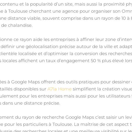
ntenu et la popularité d’un site, mais aussi la proximité phys
e à Toulouse cherchant une agence pour organiser son Omra 
à une distance viable, souvent comprise dans un rayon de 10 
 de chalandise.
ne ce rayon aide les entreprises à affiner leur zone d’inte
éfinir une géolocalisation précise autour de la ville et ada
lientèle localisée et d’optimiser la conversion des recherche
es locales affichent un taux d’engagement 50 % plus élevé lo
ociées à Google Maps offrent des outils pratiques pour dessin
taillés disponibles sur
A7la Home
simplifient la création visu
seulement pour les entreprises mais aussi pour les utilisateurs
 dans une distance précise.
ent du rayon de recherche Google Maps c’est saisir un levi
ue pour les particuliers à Toulouse. La maîtrise de cet aspec
ssie des recherches locales et une meilleure visibilité sur l