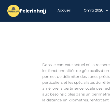
Aller
au
Accueil
Omra 2026
contenu
Dans le contexte actuel où la recher
les fonctionnalités de géolocalisatio
permet de délimiter des zones précise
particuliers et les spécialistes du ré
améliore la pertinence locale des rech
aux besoins ciblés dans un périmètre d
la distance en kilomètres, renforçan