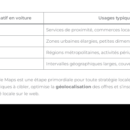
tif en voiture
Usages typiqu
Services de proximité, commerces loc
Zones urbaines élargies, petites dimen
Régions métropolitaines, activités péri
Intervalles géographiques larges, cou
le Maps est une étape primordiale pour toute stratégie locale 
ques à cibler, optimise la
géolocalisation
des offres et s’i
é locale sur le web.