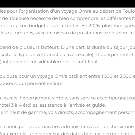
ibles pour l’organisation d’un voyage Omra au départ de Toul
e Toulouse nécessite de bien comprendre les différentes for
e mieux à son budget et ses attentes. En 2026, plusieurs types
lles ou groupes, avec un niveau de prestations varié selon la 
end de plusieurs facteurs. D’une part, la durée du séjour joue
suite, le type de vol (direct ou avec escale), l’hébergement (h
as) influencent considérablement le coût final.
Toulouse pour un voyage Omra oscillent entre 1 500 et 3 500 
posées, qui peuvent inclure :
c escale, hébergement simple, sans service accompagnateur
hôtel 3 à 4 étoiles, assistance à l’arrivée et guide.
t haut de gamme, vols directs, accompagnement personnalis
llé d’anticiper les démarches administratives et de choisir un
é. Par exemple, s’encadrer sur des dates hors pic permet parfois