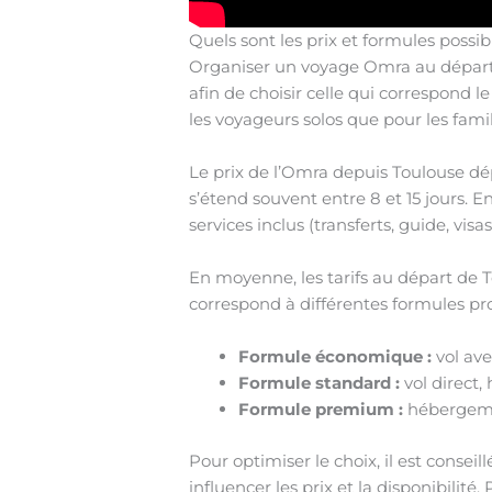
Quels sont les prix et formules poss
Organiser un voyage Omra au départ d
afin de choisir celle qui correspond l
les voyageurs solos que pour les fami
Le prix de l’Omra depuis Toulouse dép
s’étend souvent entre 8 et 15 jours. En
services inclus (transferts, guide, vis
En moyenne, les tarifs au départ de 
correspond à différentes formules pro
Formule économique :
vol ave
Formule standard :
vol direct, 
Formule premium :
hébergemen
Pour optimiser le choix, il est consei
influencer les prix et la disponibilit