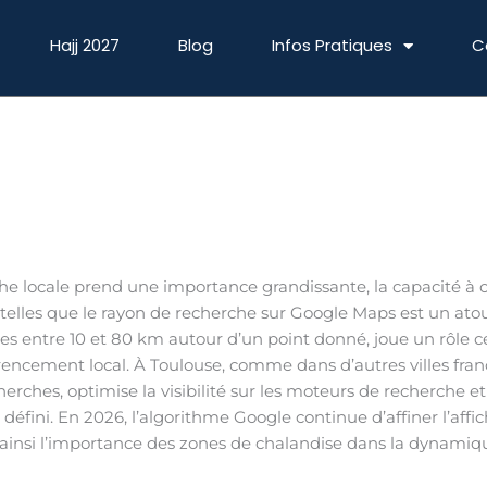
Hajj 2027
Blog
Infos Pratiques
C
che locale prend une importance grandissante, la capacité à 
n telles que le rayon de recherche sur Google Maps est un atou
s entre 10 et 80 km autour d’un point donné, joue un rôle cen
férencement local. À Toulouse, comme dans d’autres villes fran
erches, optimise la visibilité sur les moteurs de recherche et 
éfini. En 2026, l’algorithme Google continue d’affiner l’affich
t ainsi l’importance des zones de chalandise dans la dynamiq