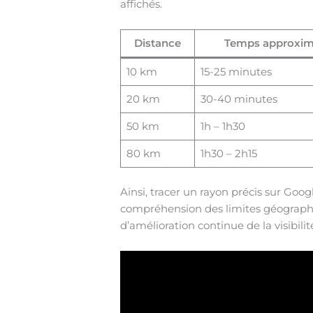
affichés.
Distance
Temps approxima
10 km
15-25 minutes
20 km
30-40 minutes
50 km
1h – 1h30
80 km
1h30 – 2h15
Ainsi, tracer un rayon précis sur Goog
compréhension des limites géographi
d’amélioration continue de la visibilit