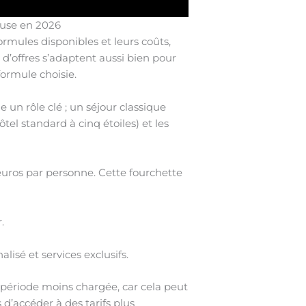
ouse en 2026
mules disponibles et leurs coûts,
 d’offres s’adaptent aussi bien pour
formule choisie.
 un rôle clé ; un séjour classique
ôtel standard à cinq étoiles) et les
euros par personne. Cette fourchette
.
é et services exclusifs.
e période moins chargée, car cela peut
 d’accéder à des tarifs plus