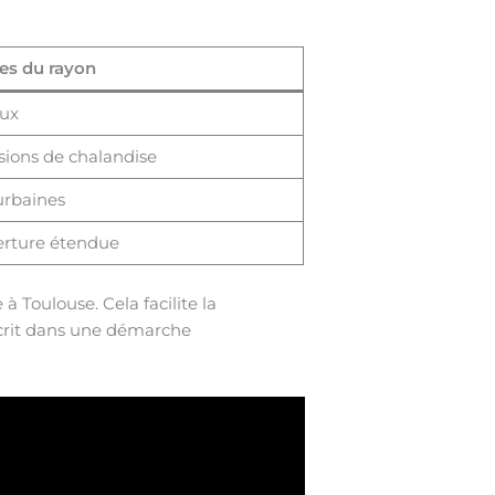
es du rayon
aux
sions de chalandise
urbaines
verture étendue
à Toulouse. Cela facilite la
nscrit dans une démarche