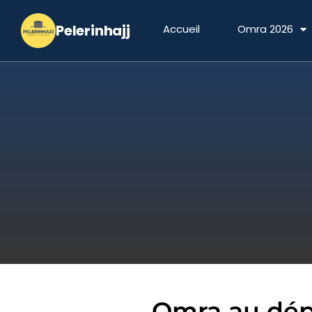
Aller
au
Accueil
Omra 2026
contenu
Omra au dépa