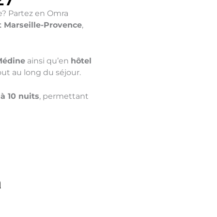
lle? Partez en Omra
t Marseille-Provence
,
Médine
ainsi qu’en
hôtel
out au long du séjour.
 à 10 nuits
, permettant
a