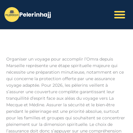
Aller
au
contenu
Organiser un voyage pour accomplir l’Omra depuis
Marseille représente une étape spirituelle majeure qui
nécessite une préparation minutieuse, notamment en ce
qui concerne la protection offerte par une assurance
voyage adaptée. Pour 2026, les pèlerins veillent à
s’assurer une couverture complète garantissant leur
tranquillité d’esprit face aux aléas du voyage vers La
Mecque et Médine. Assurer la sécurité et le bien-être
pendant le pèlerinage est une priorité absolue, surtout
pour les familles et groupes qui souhaitent se concentrer
pleinement sur la dimension spirituelle. Le choix de
l’assurance doit donc s’appuyer sur une compréhension