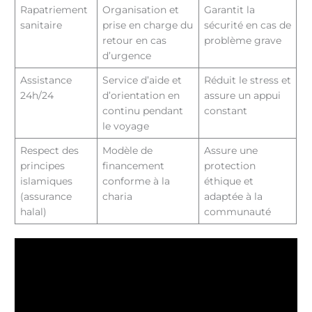
Rapatriement
Organisation et
Garantit la
sanitaire
prise en charge du
sécurité en cas de
retour en cas
problème grave
d’urgence
Assistance
Service d’aide et
Réduit le stress et
24h/24
d’orientation en
assure un appui
continu pendant
constant
le voyage
Respect des
Modèle de
Assure une
principes
financement
protection
islamiques
conforme à la
éthique et
(assurance
charia
adaptée à la
halal)
communauté