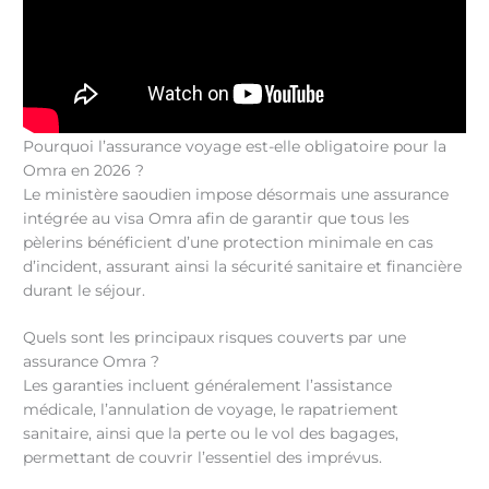
Pourquoi l’assurance voyage est-elle obligatoire pour la
Omra en 2026 ?
Le ministère saoudien impose désormais une assurance
intégrée au visa Omra afin de garantir que tous les
pèlerins bénéficient d’une protection minimale en cas
d’incident, assurant ainsi la sécurité sanitaire et financière
durant le séjour.
Quels sont les principaux risques couverts par une
assurance Omra ?
Les garanties incluent généralement l’assistance
médicale, l’annulation de voyage, le rapatriement
sanitaire, ainsi que la perte ou le vol des bagages,
permettant de couvrir l’essentiel des imprévus.