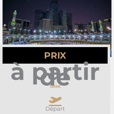
PRIX
à partir
de
1299€
Départ