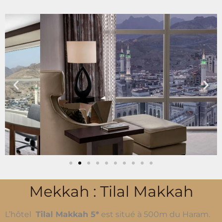
Mekkah : Tilal Makkah
L’hôtel
Tilal Makkah 5*
est
situé à 500m du Haram.