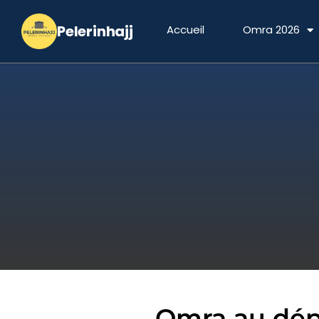
Aller
au
Accueil
Omra 2026
contenu
Omra au dépa