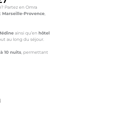
lle? Partez en Omra
t Marseille-Provence
,
Médine
ainsi qu’en
hôtel
out au long du séjour.
 à 10 nuits
, permettant
a