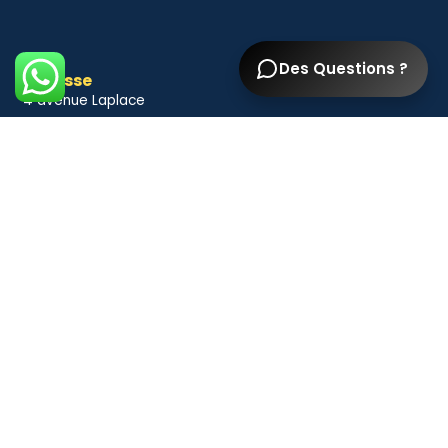
Des Questions ?
Adresse
4 avenue Laplace
94110 Arcueil
Accès RER B station Laplace
Contact
09 81 10 86 15
06 98 22 33 28
pelerinhajj@gmail.com