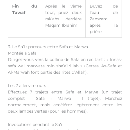
Fin du
Après le 7ème
Buvez de
Tawaf
tour, priez deux
l’eau de
rak’ahs derrière
Zamzam
Maqam Ibrahim
après la
prière
3. Le Sa’i : parcours entre Safa et Marwa
Montée à Safa
Dirigez-vous vers la colline de Safa en récitant : « Innas-
safa wal marwata min sha’a’irillah » (Certes, As-Safa et
Al-Marwah font partie des rites d’Allah).
Les 7 allers-retours
Effectuez 7 trajets entre Safa et Marwa (un trajet
complet = Safa → Marwa = 1 trajet). Marchez
normalement, mais accélérez légèrement entre les
deux lampes vertes (pour les hommes).
Invocations pendant le Sa’i