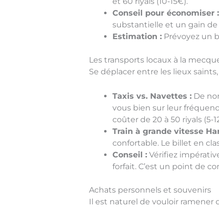
et 60 riyals (10-15€).
Conseil pour économiser 
substantielle et un gain d
Estimation :
Prévoyez un b
Les transports locaux à la mecq
Se déplacer entre les lieux saints
Taxis vs. Navettes :
De nom
vous bien sur leur fréquenc
coûter de 20 à 50 riyals (5-1
Train à grande vitesse Ha
confortable. Le billet en c
Conseil :
Vérifiez impérative
forfait. C’est un point de 
Achats personnels et souvenirs
Il est naturel de vouloir ramener