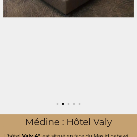
Médine : Hôtel Valy
L’hôtel
Valy 4*
est sitrué en face du Masjid nabawi