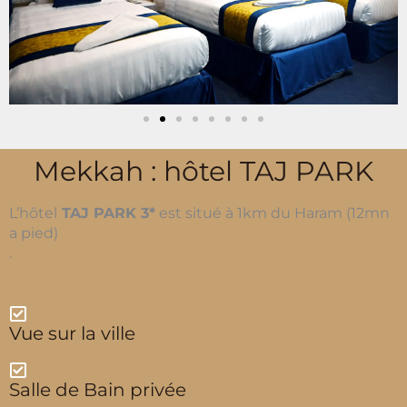
Mekkah : hôtel TAJ PARK
L’hôtel
TAJ PARK 3*
est
situé à 1km du Haram (12mn
a pied)
.
Vue sur la ville
Salle de Bain privée