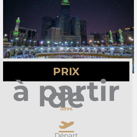
PRIX
à partir
de
1399€
Départ