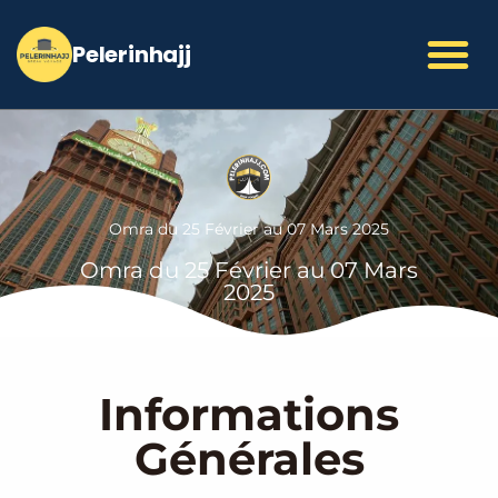
Aller
au
contenu
Omra du 25 Février au 07 Mars 2025
Omra du 25 Février au 07 Mars
2025
Informations
Générales