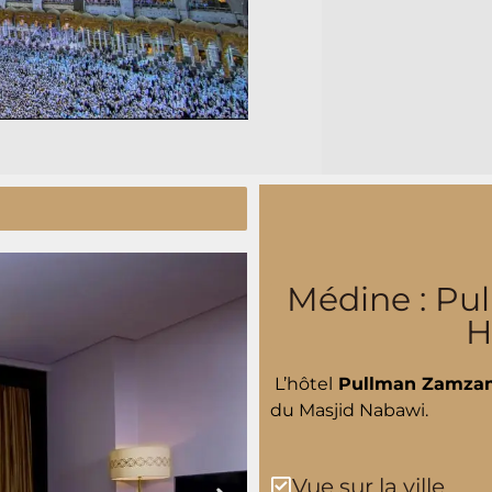
Médine : P
H
L’hôtel
Pullman Zamza
du Masjid Nabawi.
Vue sur la ville