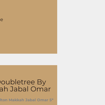
ée
oubletree By
ah Jabal Omar
ilton Makkah Jabal Omar 5*