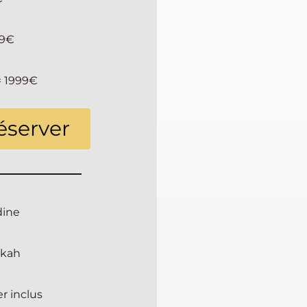
99€
= 1999€
éserver
dine
kkah
r inclus