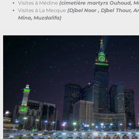
Visites à Médine
(cimetière martyrs Ouhoud, M
Visites à La Mecque
(Djbel Noor , Djbel Thour, Ar
Mina, Muzdalifa)