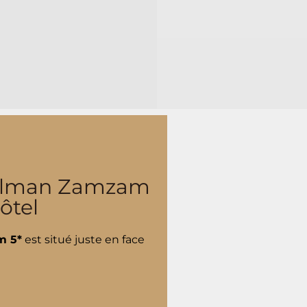
ullman Zamzam
ôtel
m 5*
est situé juste en face