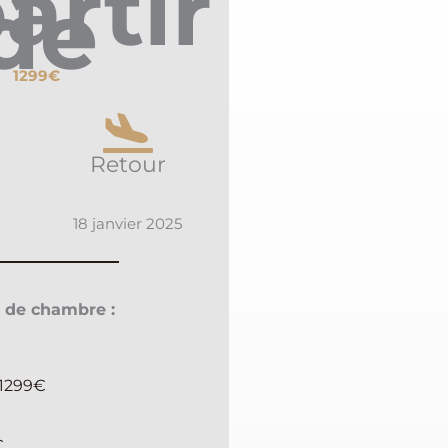
artir
de
1299€
Retour
18 janvier 2025
 de chambre :
 1299€
€