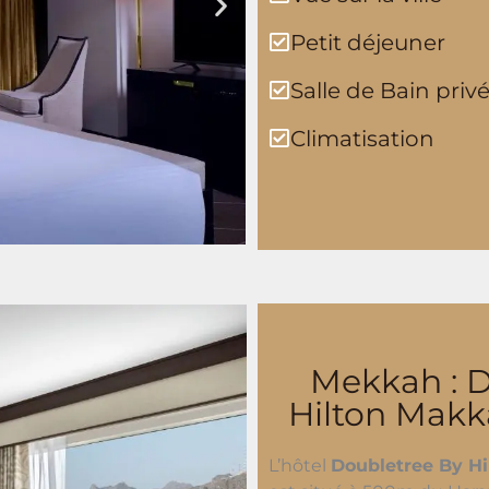
Petit déjeuner
Salle de Bain priv
Climatisation
Mekkah : D
Hilton Makk
L’hôtel
Doubletree By H