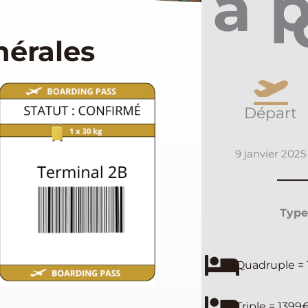
à p
nérales
Départ
9 janvier 2025
Type
Quadruple =
Triple = 1399