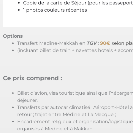
Copie de la carte de Séjour (pour les passeport
1 photos couleurs récentes
Options
Transfert Medine-Makkah en
TGV
:
9
0€
s
elon pl
(incluant billet de train + navettes hotels + acc
Ce prix comprend :
Billet d’avion, visa touristique ainsi que l’h
ébergeme
déjeuner.
Transferts par autocar climatisé : Aéroport-Hôtel à 
retour ;
trajet entre Médine et La Mecque ;
Encadrement religieux et organisation/logistiqu
organisés à Medine et à Makkah.