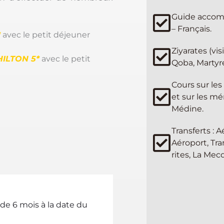
Guide accom
– Français.
*
avec le p
etit déjeuner
Ziyarates (vis
HILTON
5*
avec le p
etit
Qoba, Marty
Cours sur les
et sur les m
Médine.
Transferts : 
Aéroport, Tra
rites, La Mec
de 6 mois à la date du