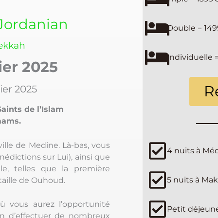
Jordanian
Double = 14
ekkah
Individuelle 
ier 2025
R
ier 2025
aints de l’Islam
mams.
ille de Medine. Là-bas, vous
4 nuits à Mé
dictions sur Lui), ainsi que
le, telles que la première
5 nuits à Ma
taille de Ouhoud.
ù vous aurez l’opportunité
Petit déjeune
on d’effectuer de nombreux