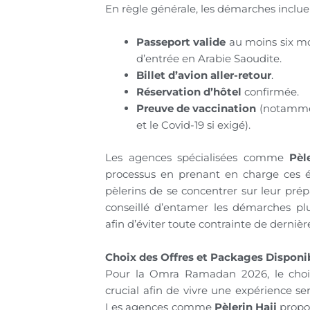
En règle générale, les démarches incluen
Passeport valide
au moins six mo
d’entrée en Arabie Saoudite.
Billet d’avion aller-retour
.
Réservation d’hôtel
confirmée.
Preuve de vaccination
(notammen
et le Covid-19 si exigé).
Les agences spécialisées comme
Pèl
processus en prenant en charge ces 
pèlerins de se concentrer sur leur prépar
conseillé d’entamer les démarches plu
afin d’éviter toute contrainte de derniè
Choix des Offres et Packages Disponi
Pour la Omra Ramadan 2026, le choi
crucial afin de vivre une expérience se
Les agences comme
Pèlerin Hajj
propos