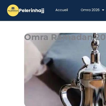
Aller
au
Accueil
Omra 2026
contenu
Omra Ramadan 20