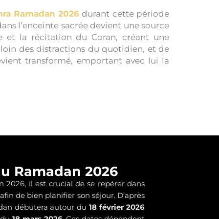
ra Ramadan 2026
durant cette période
ans l’enceinte sacrée devient une source
ne et la récitation du Coran, créant une
loin des distractions du quotidien, et de
revient transformé, emportant avec lui la
 du Ramadan 2026
026, il est crucial de se repérer dans
afin de bien planifier son séjour. D’après
madan débutera autour du
18 février 2026
r du
18 mars 2026
. Ces dates dépendent