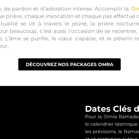
 de pardon et d’adoration intense. Accomplir la
Om
e prière, chaque invocation et chaque pas effectué d
tualité se vit à travers le jeûne, la prière noctur
 beaucoup, c’est aussi l’occasion de se recentrer, 
. L’âme se purifie, le cœur s’apaise, et le pèlerin 
eur.
DÉCOUVREZ NOS PACKAGES OMRA
Dates Clés
Pour la Omra Ramadan 2
le calendrier islamique 
les prévisions, le Ra
et se terminera autou