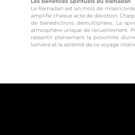
Les Bénéfices Spirituels du Ramadan
Le Ramadan est un mois de miséricorde,
amplifie chaque acte de dévotion. Chaqu
de bénédictions démultipliées. La spiri
atmosphère unique de recueillement. Pour
ressentir pleinement la proximité divine
lumière et la sérénité de ce voyage intéri