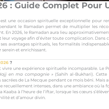
 : Guide Complet Pour U
est une occasion spirituelle exceptionnelle pour ren
a pendant le Ramadan permet de multiplier les ré
nt. En 2026, le Ramadan aura lieu approximativement du
nt leur voyage afin d’éviter toute complication. Dans 
: ses avantages spirituels, les formalités indispensable
 serein et enrichissant.
2026
?
Hajj en ma compagnie »
(Sahih al-Bukhari). Cette p
es sacrées de La Mecque pendant ce mois béni. Mais 
 recueillement intenses, dans une ambiance où la fo
la Kaaba à l’heure de l’iftar, lorsque les cœurs s’élè
lité et d’amour divin.