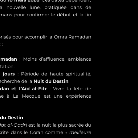
la nouvelle lune, pratiquée dans de
ns pour confirmer le début et la fin
prisés pour accomplir la Omra Ramadan
 :
amadan
: Moins d’affluence, ambiance
tation.
 jours
: Période de haute spiritualité,
echerche de la
Nuit du Destin
.
an et l’Aïd al-Fitr
: Vivre la fête de
ne à La Mecque est une expérience
 du Destin
lat al-Qadr
) est la nuit la plus sacrée du
écrite dans le Coran comme
« meilleure