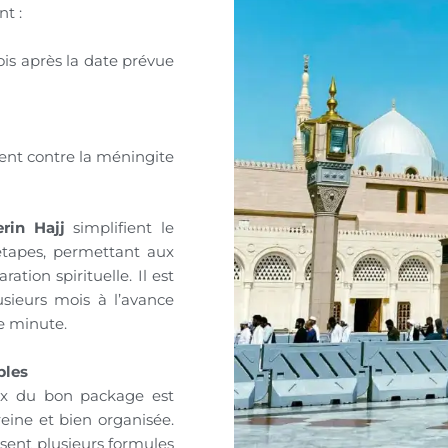
t :
is après la date prévue
t contre la méningite
erin Hajj
simplifient le
étapes, permettant aux
ation spirituelle. Il est
sieurs mois à l’avance
re minute.
bles
x du bon package est
reine et bien organisée.
ent plusieurs formules